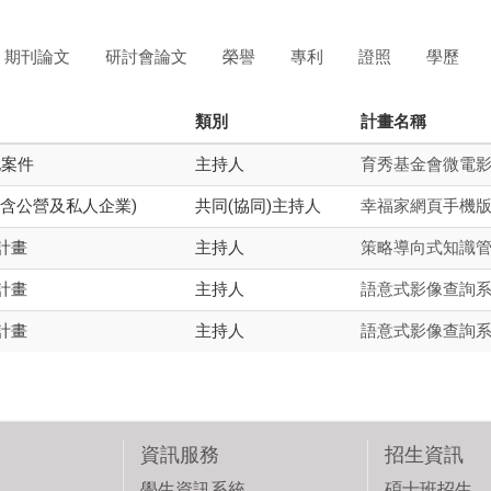
期刊論文
研討會論文
榮譽
專利
證照
學歷
類別
計畫名稱
他案件
主持人
育秀基金會微電
(含公營及私人企業)
共同(協同)主持人
幸福家網頁手機
計畫
主持人
策略導向式知識
計畫
主持人
語意式影像查詢
計畫
主持人
語意式影像查詢
資訊服務
招生資訊
學生資訊系統
碩士班招生