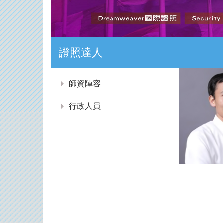
證照達人
:::
師資陣容
行政人員