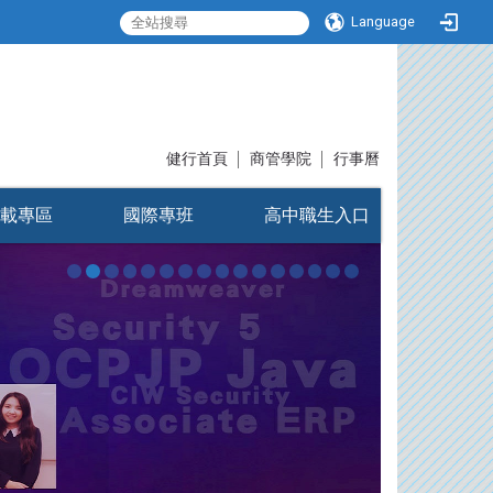
Language
:::
健行首頁
│
商管學院
│
行事曆
載專區
國際專班
高中職生入口